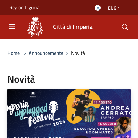
Salta al contenuto principale
Region Liguria
ENG
Città di Imperia
Home
>
Announcements
>
Novità
Novità