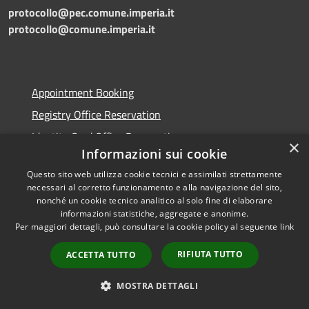
protocollo@pec.comune.imperia.it
protocollo@comune.imperia.it
Appointment Booking
Registry Office Reservation
Identity Card Office Reservation
×
Informazioni sui cookie
Reporting a fault
Questo sito web utilizza cookie tecnici e assimilati strettamente
Opening hours of the Municipal Offices to the public
necessari al corretto funzionamento e alla navigazione del sito,
nonché un cookie tecnico analitico al solo fine di elaborare
Read the FAQ
informazioni statistiche, aggregate e anonime.
Per maggiori dettagli, può consultare la cookie policy al seguente
link
RIFIUTA TUTTO
ACCETTA TUTTO
Transparent administration
MOSTRA DETTAGLI
Public Notice Board