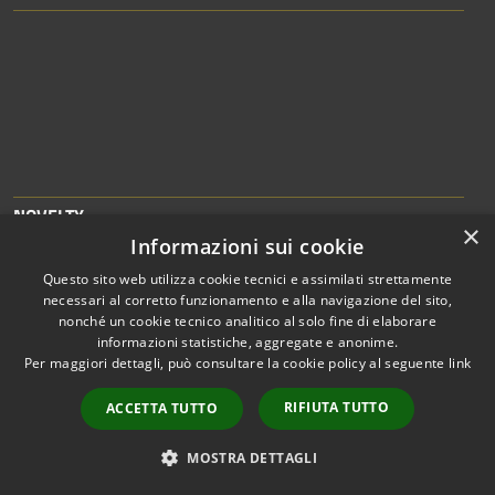
NOVELTY
×
Informazioni sui cookie
News
Questo sito web utilizza cookie tecnici e assimilati strettamente
Press releases
necessari al corretto funzionamento e alla navigazione del sito,
nonché un cookie tecnico analitico al solo fine di elaborare
Notices
informazioni statistiche, aggregate e anonime.
Per maggiori dettagli, può consultare la cookie policy al seguente
link
LIVING THE MUNICIPALITY
RIFIUTA TUTTO
ACCETTA TUTTO
Places
MOSTRA DETTAGLI
Events