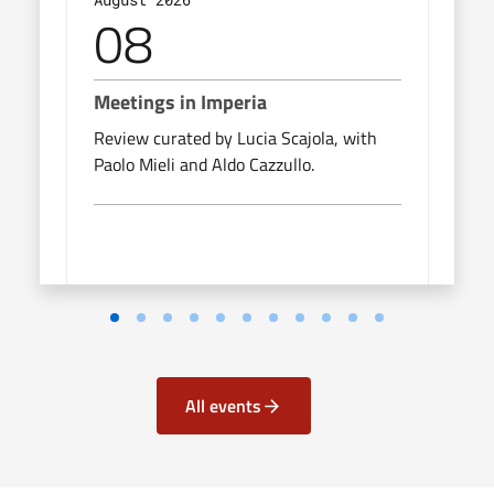
08
0
Meetings in Imperia
Meet
Review curated by Lucia Scajola, with
Revie
Paolo Mieli and Aldo Cazzullo.
Paolo
All events