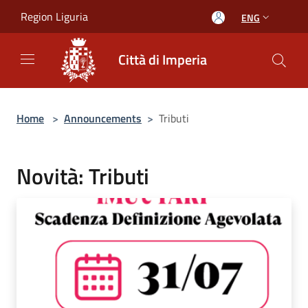
Salta al contenuto principale
Region Liguria
ENG
Città di Imperia
Home
>
Announcements
>
Tributi
Novità: Tributi