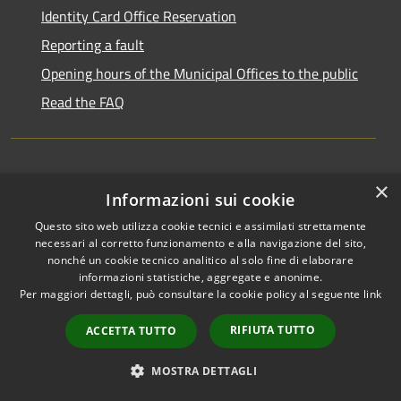
Identity Card Office Reservation
Reporting a fault
Opening hours of the Municipal Offices to the public
Read the FAQ
×
Transparent administration
Informazioni sui cookie
Public Notice Board
Questo sito web utilizza cookie tecnici e assimilati strettamente
necessari al corretto funzionamento e alla navigazione del sito,
pagoPa
nonché un cookie tecnico analitico al solo fine di elaborare
Privacy Policy
informazioni statistiche, aggregate e anonime.
Per maggiori dettagli, può consultare la cookie policy al seguente
link
Legal notes
Accessibility Statement
RIFIUTA TUTTO
ACCETTA TUTTO
MOSTRA DETTAGLI