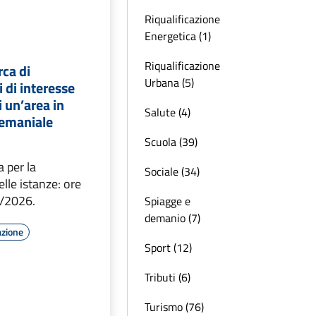
Riqualificazione
Energetica (1)
Riqualificazione
rca di
Urbana (5)
 di interesse
 un’area in
Salute (4)
emaniale
Scuola (39)
 per la
Sociale (34)
lle istanze: ore
4/2026.
Spiagge e
demanio (7)
azione
Sport (12)
Tributi (6)
Turismo (76)