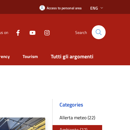
ENG
Access to personal area
us on
Search
Tutti gli argomenti
rency
Tourism
Categories
Allerta meteo (22)
Ambiente (27)