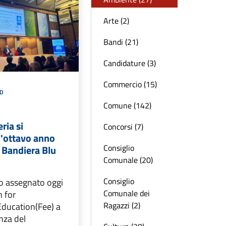
Arte (2)
Bandi (21)
Candidature (3)
Commercio (15)
D
Comune (142)
eria si
Concorsi (7)
l'ottavo anno
Consiglio
 Bandiera Blu
Comunale (20)
Consiglio
to assegnato oggi
Comunale dei
n for
Ragazzi (2)
ducation(Fee) a
nza del