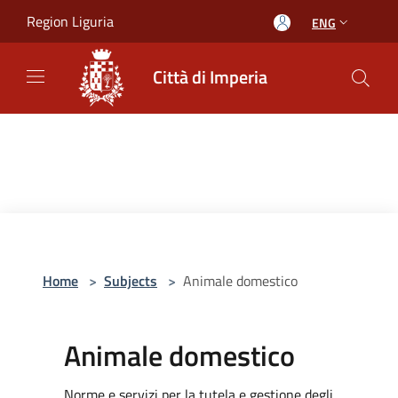
Salta al contenuto principale
Region Liguria
ENG
Città di Imperia
Home
>
Subjects
>
Animale domestico
Animale domestico
Norme e servizi per la tutela e gestione degli