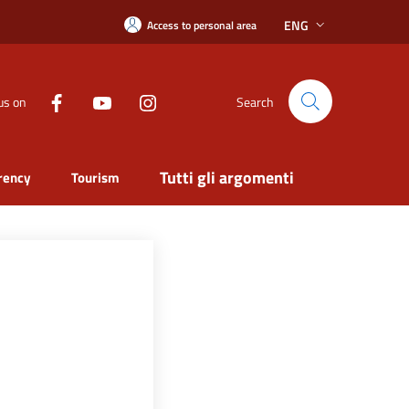
ENG
Access to personal area
us on
Search
Tutti gli argomenti
rency
Tourism