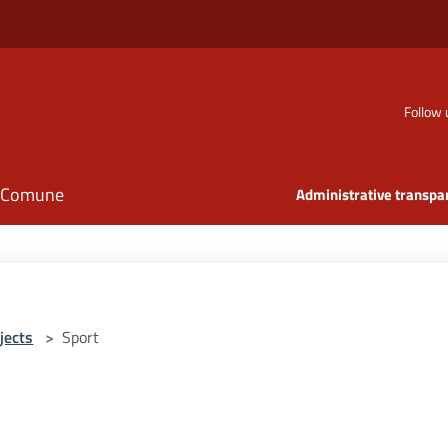
Follow 
il Comune
Administrative transpa
jects
>
Sport