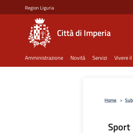
Salta al contenuto principale
Region Liguria
Città di Imperia
Amministrazione
Novità
Servizi
Vivere 
Home
>
Sub
Sport