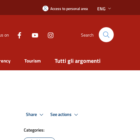
ENG
Access to personal area
us on
Search
Tutti gli argomenti
rency
Tourism
Share
See actions
Categories: