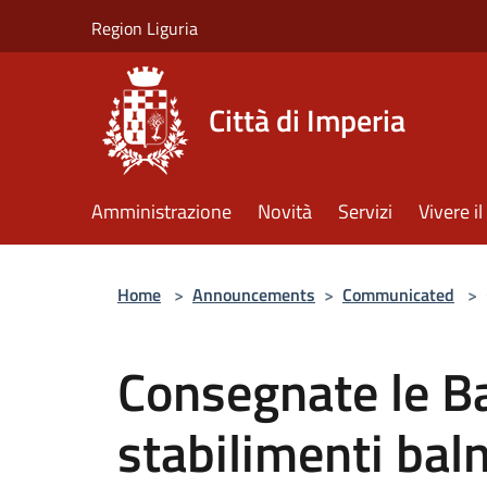
Salta al contenuto principale
Region Liguria
Città di Imperia
Amministrazione
Novità
Servizi
Vivere 
Home
>
Announcements
>
Communicated
>
Consegnate le Ba
stabilimenti baln