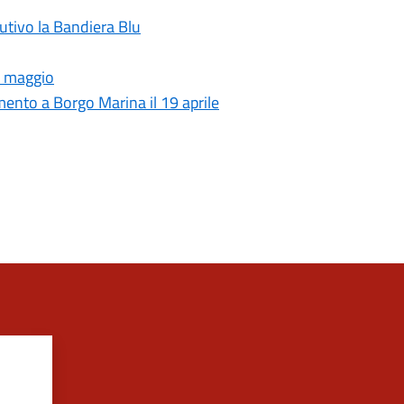
cutivo la Bandiera Blu
3 maggio
amento a Borgo Marina il 19 aprile