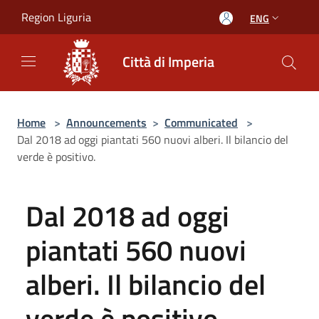
Salta al contenuto principale
Region Liguria
ENG
Città di Imperia
Home
>
Announcements
>
Communicated
>
Dal 2018 ad oggi piantati 560 nuovi alberi. Il bilancio del
verde è positivo.
Dal 2018 ad oggi
piantati 560 nuovi
alberi. Il bilancio del
verde è positivo.