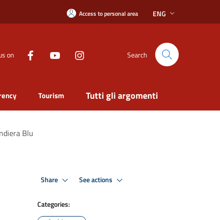
ENG
Access to personal area
us on
Search
Tutti gli argomenti
rency
Tourism
andiera Blu
Share
See actions
Categories: