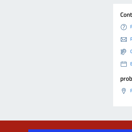
Cont
prob