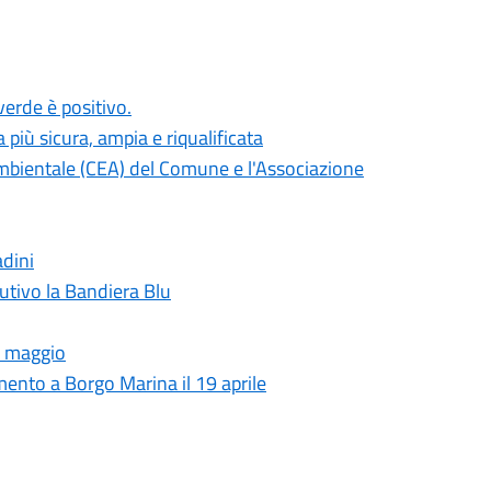
verde è positivo.
 più sicura, ampia e riqualificata
mbientale (CEA) del Comune e l'Associazione
adini
cutivo la Bandiera Blu
3 maggio
amento a Borgo Marina il 19 aprile