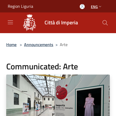
Salta al contenuto principale
Region Liguria
ENG
Città di Imperia
Home
>
Announcements
>
Arte
Communicated: Arte