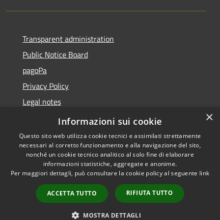
Transparent administration
Public Notice Board
pagoPa
Privacy Policy
Legal notes
×
Accessibility Statement
Informazioni sui cookie
Questo sito web utilizza cookie tecnici e assimilati strettamente
necessari al corretto funzionamento e alla navigazione del sito,
nonché un cookie tecnico analitico al solo fine di elaborare
informazioni statistiche, aggregate e anonime.
RSS
Copyright © 2026 • Città di
Per maggiori dettagli, può consultare la cookie policy al seguente
link
Accessibility
Imperia • Powered by
Privacy
Municipium
Admin
•
RIFIUTA TUTTO
ACCETTA TUTTO
Cookie
access
Sitemap
MOSTRA DETTAGLI