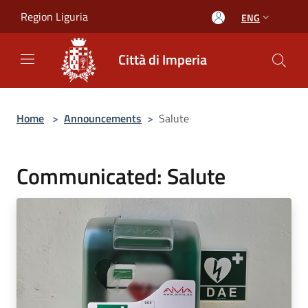
Salta al contenuto principale
Region Liguria
ENG
Città di Imperia
Home
>
Announcements
>
Salute
Communicated: Salute