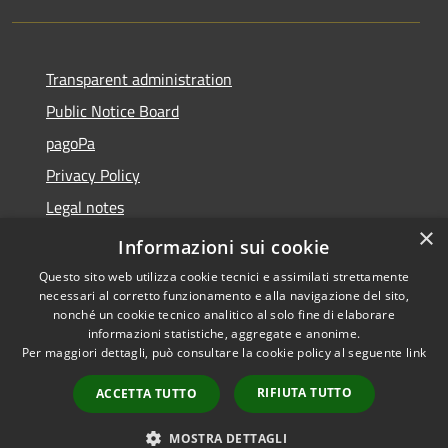
Transparent administration
Public Notice Board
pagoPa
Privacy Policy
Legal notes
×
Accessibility Statement
Informazioni sui cookie
Questo sito web utilizza cookie tecnici e assimilati strettamente
necessari al corretto funzionamento e alla navigazione del sito,
nonché un cookie tecnico analitico al solo fine di elaborare
informazioni statistiche, aggregate e anonime.
RSS
Copyright © 2026 • Città di
Per maggiori dettagli, può consultare la cookie policy al seguente
link
Accessibility
Imperia • Powered by
Privacy
Municipium
Admin
•
RIFIUTA TUTTO
ACCETTA TUTTO
Cookie
access
Sitemap
MOSTRA DETTAGLI