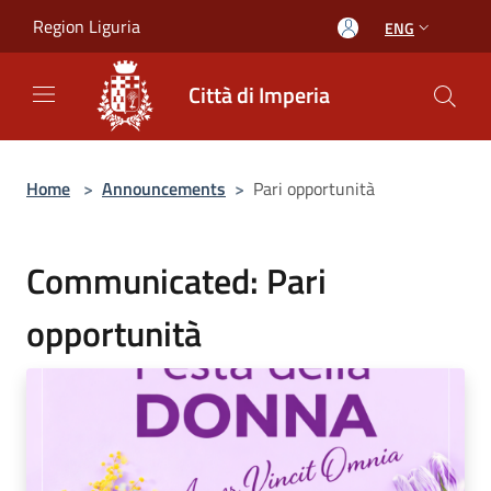
Salta al contenuto principale
Region Liguria
ENG
Città di Imperia
Home
>
Announcements
>
Pari opportunità
Communicated: Pari
opportunità