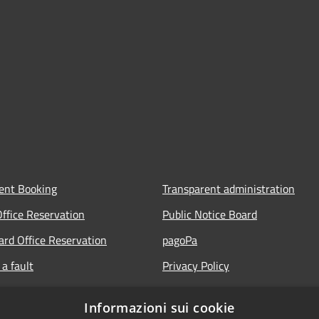
ent Booking
Transparent administration
Office Reservation
Public Notice Board
Card Office Reservation
pagoPa
a fault
Privacy Policy
ours of the Municipal Offices
Legal notes
Informazioni sui cookie
lic
Accessibility Statement