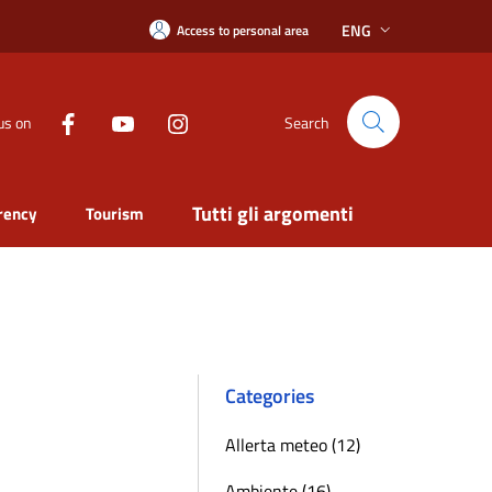
ENG
Access to personal area
us on
Search
Tutti gli argomenti
rency
Tourism
Categories
Allerta meteo (12)
Ambiente (16)