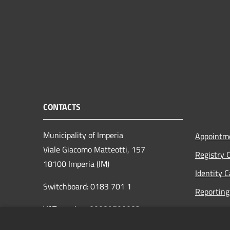
CONTACTS
Municipality of Imperia
Appointm
Viale Giacomo Matteotti, 157
Registry 
18100 Imperia (IM)
Identity 
Switchboard: 0183 701 1
Reporting 
VAT number: 00089700082
Opening h
to the pub