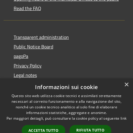
Read the FAQ
Transparent administration
Public Notice Board
pagoPa
Privacy Policy
Legal notes
×
Accessibility Statement
Informazioni sui cookie
Questo sito web utilizza cookie tecnici e assimilati strettamente
necessari al corretto funzionamento e alla navigazione del sito,
nonché un cookie tecnico analitico al solo fine di elaborare
informazioni statistiche, aggregate e anonime.
RSS
Copyright © 2026 • Città di
Per maggiori dettagli, può consultare la cookie policy al seguente
link
Accessibility
Imperia • Powered by
Privacy
Municipium
Admin
•
RIFIUTA TUTTO
ACCETTA TUTTO