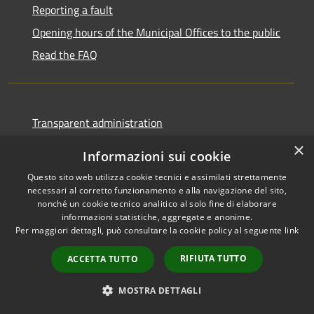
Reporting a fault
Opening hours of the Municipal Offices to the public
Read the FAQ
Transparent administration
Public Notice Board
×
Informazioni sui cookie
pagoPa
Questo sito web utilizza cookie tecnici e assimilati strettamente
Privacy Policy
necessari al corretto funzionamento e alla navigazione del sito,
nonché un cookie tecnico analitico al solo fine di elaborare
Legal notes
informazioni statistiche, aggregate e anonime.
Per maggiori dettagli, può consultare la cookie policy al seguente
link
Accessibility Statement
RIFIUTA TUTTO
ACCETTA TUTTO
MOSTRA DETTAGLI
RSS
Copyright © 2026 • Città di