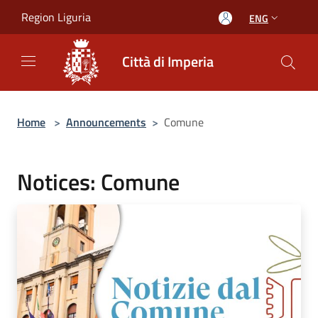
Salta al contenuto principale
Region Liguria
ENG
Città di Imperia
Home
>
Announcements
>
Comune
Notices: Comune