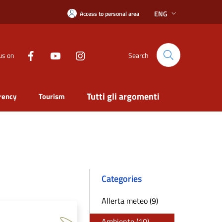
ENG
Access to personal area
us on
Search
Tutti gli argomenti
rency
Tourism
Categories
Allerta meteo (9)
Ambiente (10)