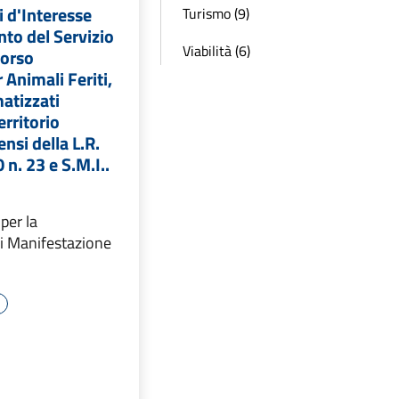
 d'Interesse
Turismo (9)
nto del Servizio
Viabilità (6)
corso
 Animali Feriti,
atizzati
erritorio
nsi della L.R.
n. 23 e S.M.I..
per la
i Manifestazione
o