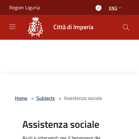
Salta al contenuto principale
Region Liguria
ENG
Città di Imperia
Home
>
Subjects
>
Assistenza sociale
Assistenza sociale
Aiuti e interventi per il benessere dei