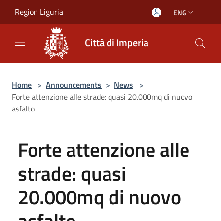
Salta al contenuto principale
Region Liguria
ENG
Città di Imperia
Home
>
Announcements
>
News
>
Forte attenzione alle strade: quasi 20.000mq di nuovo
asfalto
Forte attenzione alle
strade: quasi
20.000mq di nuovo
asfalto