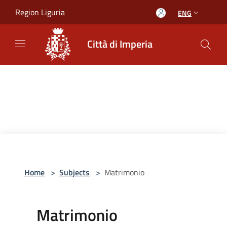
Salta al contenuto principale
Region Liguria
ENG
Città di Imperia
Home
>
Subjects
>
Matrimonio
Matrimonio