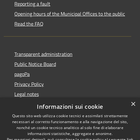
Reporting a fault
Opening hours of the Municipal Offices to the public
Read the FAQ
Transparent administration
Public Notice Board
pagoPa
Privacy Policy
Legal notes
×
Accessibility Statement
Informazioni sui cookie
Questo sito web utilizza cookie tecnici e assimilati strettamente
necessari al corretto funzionamento e alla navigazione del sito,
nonché un cookie tecnico analitico al solo fine di elaborare
informazioni statistiche, aggregate e anonime.
RSS
Copyright © 2026 • Città di
Per maggiori dettagli, può consultare la cookie policy al seguente
link