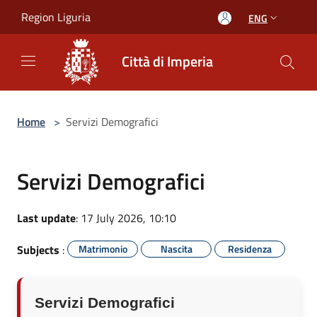
Salta al contenuto principale
Region Liguria
ENG
Città di Imperia
Home
>
Servizi Demografici
Servizi Demografici
Last update
: 17 July 2026, 10:10
Subjects
:
Matrimonio
Nascita
Residenza
Servizi Demografici