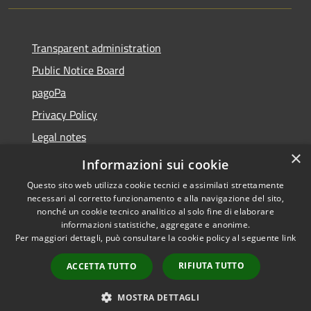
Transparent administration
Public Notice Board
pagoPa
Privacy Policy
Legal notes
×
Accessibility Statement
Informazioni sui cookie
Questo sito web utilizza cookie tecnici e assimilati strettamente
necessari al corretto funzionamento e alla navigazione del sito,
nonché un cookie tecnico analitico al solo fine di elaborare
informazioni statistiche, aggregate e anonime.
RSS
Copyright © 2026 • Città di
Per maggiori dettagli, può consultare la cookie policy al seguente
link
Accessibility
Imperia • Powered by
Privacy
Municipium
Admin
•
RIFIUTA TUTTO
ACCETTA TUTTO
Cookie
access
Sitemap
MOSTRA DETTAGLI