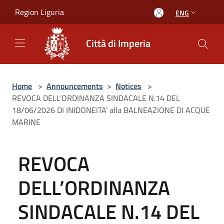
Salta al contenuto principale
Region Liguria
ENG
Città di Imperia
Home
>
Announcements
>
Notices
>
REVOCA DELL’ORDINANZA SINDACALE N.14 DEL
18/06/2026 DI INIDONEITA’ alla BALNEAZIONE DI ACQUE
MARINE
REVOCA
DELL’ORDINANZA
SINDACALE N.14 DEL