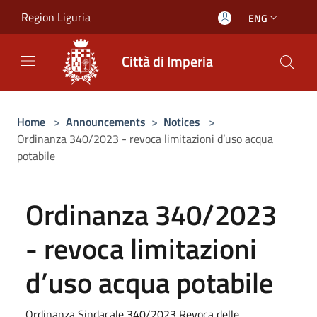
Salta al contenuto principale
Region Liguria
ENG
Città di Imperia
Home
>
Announcements
>
Notices
>
Ordinanza 340/2023 - revoca limitazioni d’uso acqua
potabile
Ordinanza 340/2023
- revoca limitazioni
d’uso acqua potabile
Ordinanza Sindacale 340/2023 Revoca delle