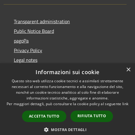
Transparent administration
Public Notice Board
pagoPa
Privacy Policy
Legal notes
×
Accessibility Statement
Informazioni sui cookie
Questo sito web utilizza cookie tecnici e assimilati strettamente
necessari al corretto funzionamento e alla navigazione del sito,
nonché un cookie tecnico analitico al solo fine di elaborare
informazioni statistiche, aggregate e anonime.
RSS
Copyright © 2026 • Città di
Per maggiori dettagli, può consultare la cookie policy al seguente
link
Accessibility
Imperia • Powered by
Privacy
Municipium
Admin
•
RIFIUTA TUTTO
ACCETTA TUTTO
Cookie
access
Sitemap
MOSTRA DETTAGLI