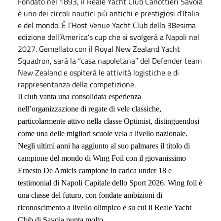
Fondato nel 1893, il Reale Yacht Club Canottieri Savoia
è uno dei circoli nautici più antichi e prestigiosi d’Italia
e del mondo. È l’Host Venue Yacht Club della 38esima
edizione dell’America’s cup che si svolgerà a Napoli nel
2027. Gemellato con il Royal New Zealand Yacht
Squadron, sarà la “casa napoletana” del Defender team
New Zealand e ospiterà le attività logistiche e di
rappresentanza della competizione.
Il club vanta una consolidata esperienza
nell’organizzazione di regate di vele classiche,
particolarmente attivo nella classe Optimist, distinguendosi
come una delle migliori scuole vela a livello nazionale.
Negli ultimi anni ha aggiunto al suo palmares il titolo di
campione del mondo di Wing Foil con il giovanissimo
Ernesto De Amicis campione in carica under 18 e
testimonial di Napoli Capitale dello Sport 2026. Wing foil è
una classe del futuro, con fondate ambizioni di
riconoscimento a livello olimpico e su cui il Reale Yacht
Club di Savoia punta molto.