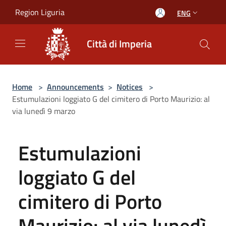
Salta al contenuto principale
Region Liguria
ENG
Città di Imperia
Home
>
Announcements
>
Notices
>
Estumulazioni loggiato G del cimitero di Porto Maurizio: al
via lunedì 9 marzo
Estumulazioni
loggiato G del
cimitero di Porto
Maurizio: al via lunedì