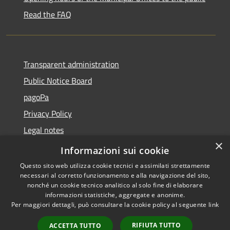
Read the FAQ
Transparent administration
Public Notice Board
pagoPa
Privacy Policy
Legal notes
×
Accessibility Statement
Informazioni sui cookie
Questo sito web utilizza cookie tecnici e assimilati strettamente
necessari al corretto funzionamento e alla navigazione del sito,
nonché un cookie tecnico analitico al solo fine di elaborare
informazioni statistiche, aggregate e anonime.
RSS
Copyright © 2026 • Città di
Per maggiori dettagli, può consultare la cookie policy al seguente
link
Accessibility
Imperia • Powered by
Privacy
Municipium
Admin
•
RIFIUTA TUTTO
ACCETTA TUTTO