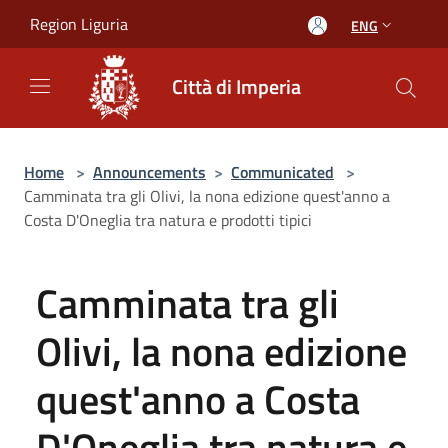
Salta al contenuto principale
Region Liguria
ENG
Città di Imperia
Home
>
Announcements
>
Communicated
>
Camminata tra gli Olivi, la nona edizione quest'anno a
Costa D'Oneglia tra natura e prodotti tipici
Camminata tra gli
Olivi, la nona edizione
quest'anno a Costa
D'Oneglia tra natura e