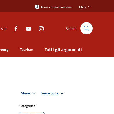
ENG
Access to personal area
us on
Search
Tutti gli argomenti
rency
Tourism
Share
See actions
Categories: