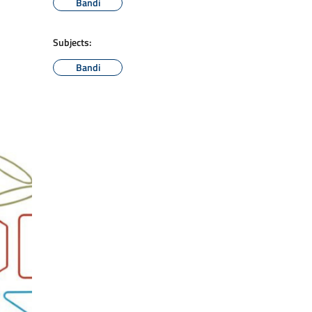
Bandi
Subjects:
Bandi