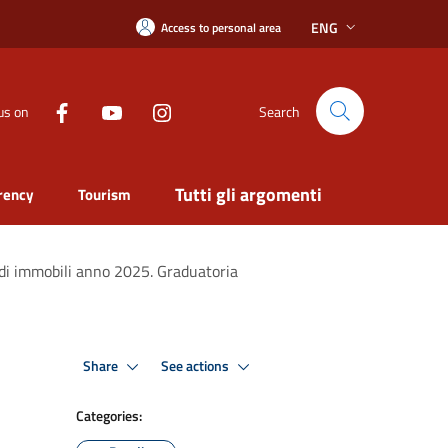
ENG
Access to personal area
us on
Search
Tutti gli argomenti
rency
Tourism
 di immobili anno 2025. Graduatoria
Share
See actions
Categories: