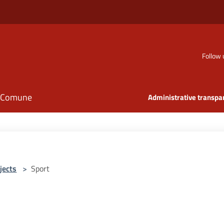
Follow 
il Comune
Administrative transpa
jects
>
Sport