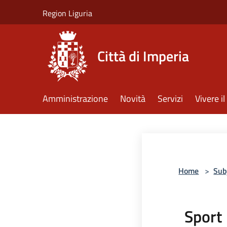
Salta al contenuto principale
Region Liguria
Città di Imperia
Amministrazione
Novità
Servizi
Vivere 
Home
>
Sub
Sport