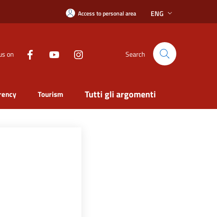
ENG
Access to personal area
us on
Search
Tutti gli argomenti
rency
Tourism