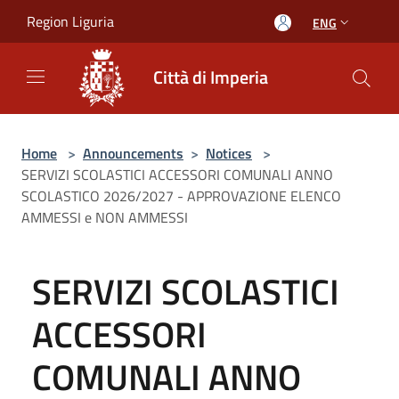
Salta al contenuto principale
Region Liguria
ENG
Città di Imperia
Home
>
Announcements
>
Notices
>
SERVIZI SCOLASTICI ACCESSORI COMUNALI ANNO
SCOLASTICO 2026/2027 - APPROVAZIONE ELENCO
AMMESSI e NON AMMESSI
SERVIZI SCOLASTICI
ACCESSORI
COMUNALI ANNO