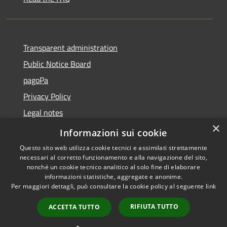
Transparent administration
Public Notice Board
pagoPa
Privacy Policy
Legal notes
×
Accessibility Statement
Informazioni sui cookie
Questo sito web utilizza cookie tecnici e assimilati strettamente
necessari al corretto funzionamento e alla navigazione del sito,
nonché un cookie tecnico analitico al solo fine di elaborare
informazioni statistiche, aggregate e anonime.
RSS
Copyright © 2026 • Città di
Per maggiori dettagli, può consultare la cookie policy al seguente
link
Accessibility
Imperia • Powered by
Privacy
Municipium
Admin
•
RIFIUTA TUTTO
ACCETTA TUTTO
Cookie
access