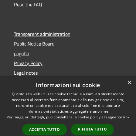
Read the FAQ
Transparent administration
Public Notice Board
pagoPa
Privacy Policy
Legal notes
×
Accessibility Statement
Informazioni sui cookie
Questo sito web utilizza cookie tecnici e assimilati strettamente
necessari al corretto funzionamento e alla navigazione del sito,
nonché un cookie tecnico analitico al solo fine di elaborare
informazioni statistiche, aggregate e anonime.
RSS
Copyright © 2026 • Città di
Per maggiori dettagli, può consultare la cookie policy al seguente
link
Accessibility
Imperia • Powered by
Privacy
Municipium
Admin
•
RIFIUTA TUTTO
ACCETTA TUTTO
Cookie
access