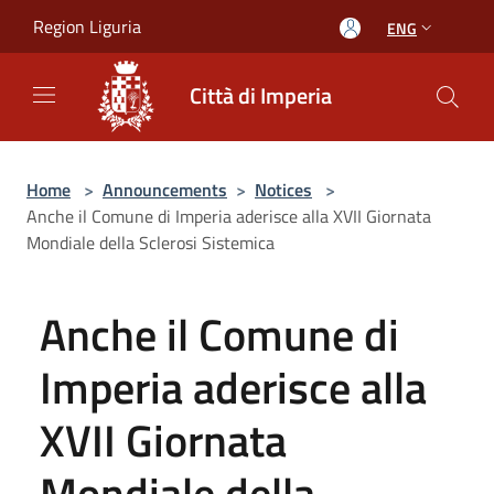
Salta al contenuto principale
Region Liguria
ENG
Città di Imperia
Home
>
Announcements
>
Notices
>
Anche il Comune di Imperia aderisce alla XVII Giornata
Mondiale della Sclerosi Sistemica
Anche il Comune di
Imperia aderisce alla
XVII Giornata
Mondiale della