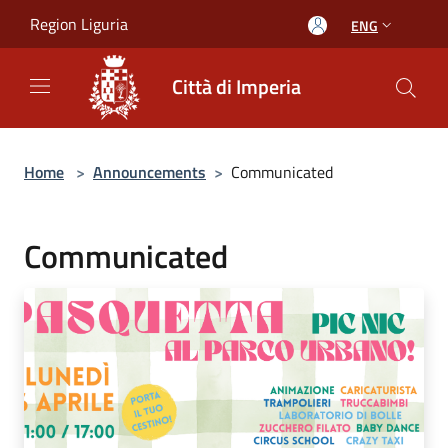
Salta al contenuto principale
Region Liguria
ENG
Città di Imperia
Home
>
Announcements
>
Communicated
Communicated