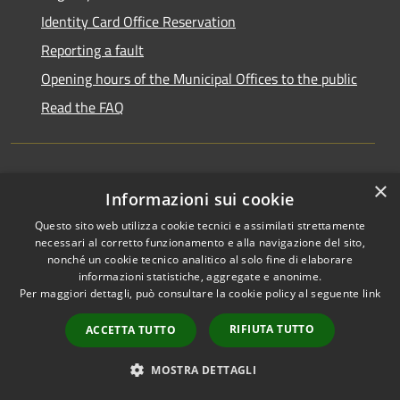
Identity Card Office Reservation
Reporting a fault
Opening hours of the Municipal Offices to the public
Read the FAQ
×
Transparent administration
Informazioni sui cookie
Public Notice Board
Questo sito web utilizza cookie tecnici e assimilati strettamente
necessari al corretto funzionamento e alla navigazione del sito,
pagoPa
nonché un cookie tecnico analitico al solo fine di elaborare
informazioni statistiche, aggregate e anonime.
Privacy Policy
Per maggiori dettagli, può consultare la cookie policy al seguente
link
Legal notes
RIFIUTA TUTTO
ACCETTA TUTTO
Accessibility Statement
MOSTRA DETTAGLI