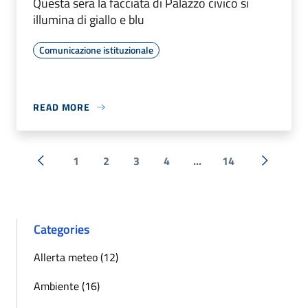
Questa sera la facciata di Palazzo civico si
illumina di giallo e blu
Comunicazione istituzionale
READ MORE
1
2
3
4
...
14
« Previous
Next »
Categories
Allerta meteo (12)
Ambiente (16)