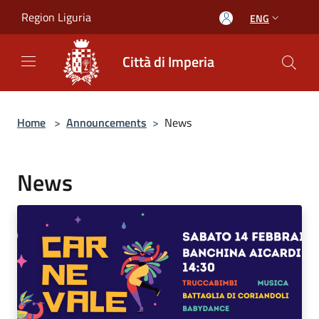
Salta al contenuto principale
Region Liguria
ENG
Città di Imperia
Home
>
Announcements
>
News
News